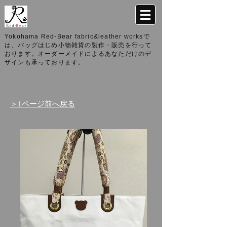
Yokohama Red-Bear fabric&leather worksで
は、バッグはじめ小物雑貨の製作・販売を行って
おります。オーダーメイドによるあなただけのデ
ザインも承っております。
＞1ページ前へ戻る