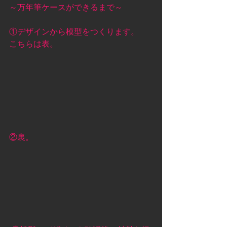
～万年筆ケースができるまで～ 
①デザインから模型をつくります。　
こちらは表。 
②裏。  